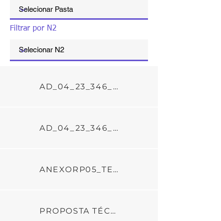
Filtrar por N2
AD_04_23_346_21_DOE
AD_04_23_346_21_IMP
ANEXORP05_TERMO_DE_CIENCIA_E_NOTIFICACAO_C_GESTAO_346_2021_AD_04_23
PROPOSTA TÉCNICA E ORÇAMENTÁRIA