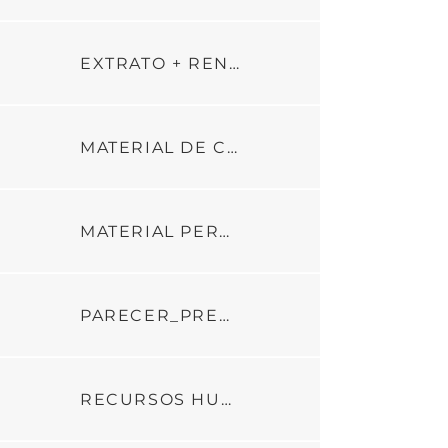
EXTRATO + RENDIMENTO
MATERIAL DE CONSUMO
MATERIAL PERMANENTE
PARECER_PREST_DE_CONTAS_2_PARCELA_ADIT_04_C_GESTAO_2024
RECURSOS HUMANOS