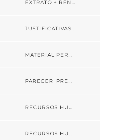
EXTRATO + RENDIMENTOS + DEVOLUÇÃO
JUSTIFICATIVAS NOTAS + FOTOS
MATERIAL PERMANENTEPDF
PARECER_PREST_DE_CONTAS_3_PARCELA_ADIT_04_C_GESTAO_2024
RECURSOS HUMANOS_PARTE1
RECURSOS HUMANOS_PARTE2