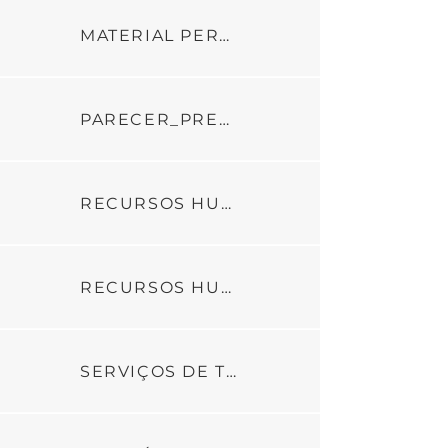
MATERIAL PERMANENTE
PARECER_PRESTACAO_DE_CONTAS_1_PARCELA_DE_2024_CONTRATO_DE_GESTAO_346_2021 (1)
RECURSOS HUMANOS - PARTE 1
RECURSOS HUMANOS - PARTE 2
SERVIÇOS DE TERCEIROS