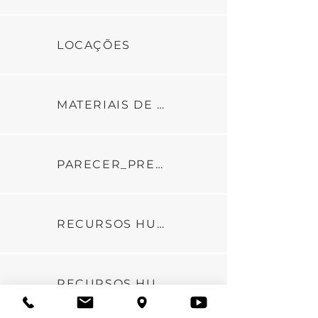
LOCAÇÕES
MATERIAIS DE CONSUMO
PARECER_PREST_DE_CONTAS_6_PARCELA_ADIT_04_C_GESTAO_2024
RECURSOS HUMANOS_PARTE1
RECURSOS HUMANOS_PARTE2